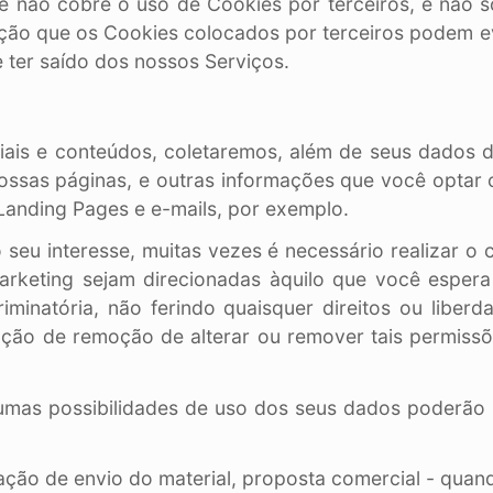
de não cobre o uso de Cookies por terceiros, e não s
nção que os Cookies colocados por terceiros podem ev
 ter saído dos nossos Serviços.
riais e conteúdos, coletaremos, além de seus dados
 nossas páginas, e outras informações que você optar
Landing Pages e e-mails, por exemplo.
o seu interesse, muitas vezes é necessário realizar 
rketing sejam direcionadas àquilo que você esper
minatória, não ferindo quaisquer direitos ou liberd
eração de remoção de alterar ou remover tais permiss
umas possibilidades de uso dos seus dados poderão
ração de envio do material, proposta comercial - quan