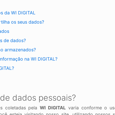
os da WI DIGITAL
ilha os seus dados?
dados
res de dados?
ão armazenados?
Informação na WI DIGITAL?
GITAL?
s de dados pessoais?
es coletadas pela
WI DIGITAL
varia conforme o us
cê esteja visitando nosso site, utilizando nossos s