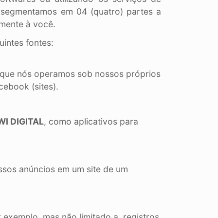
s, segmentamos em 04 (quatro) partes a
amente à você.
intes fontes:
s que nós operamos sob nossos próprios
ebook (sites).
WI DIGITAL
, como aplicativos para
ssos anúncios em um site de um
exemplo, mas não limitado a, registros