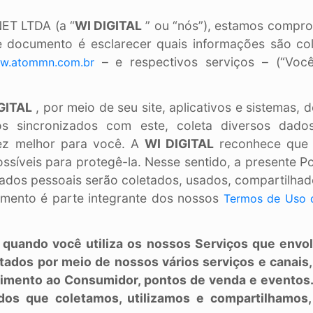
ET LTDA (a “
WI DIGITAL
” ou “nós”), estamos compro
te documento é esclarecer quais informações são col
– e respectivos serviços – (“Voc
ww.atommn.com.br
GITAL
, por meio de seu site, aplicativos e sistemas,
os sincronizados com este, coleta diversos dado
ez melhor para você. A
WI DIGITAL
reconhece que a
veis para protegê-la. Nesse sentido, a presente Polít
dados pessoais serão coletados, usados, compartilha
cumento é parte integrante dos nossos
Termos de Uso 
ca quando você utiliza os nossos Serviços que envol
ados por meio de nossos vários serviços e canais, 
ndimento ao Consumidor, pontos de venda e evento
dos que coletamos, utilizamos e compartilhamos,