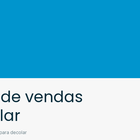
s de vendas
lar
para decolar