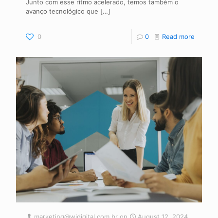
Junto com esse ritmo acelerado, temos também o
avanço tecnológico que
[…]
0
0
Read more
marketing@widigital.com.br
on
August 12, 2024