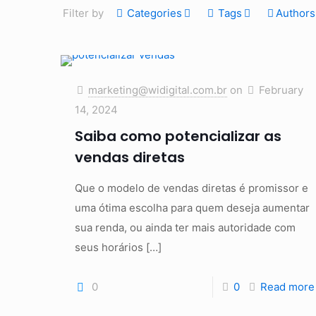
Filter by
Categories
Tags
Authors
marketing@widigital.com.br
on
February
14, 2024
Saiba como potencializar as
vendas diretas
Que o modelo de vendas diretas é promissor e
uma ótima escolha para quem deseja aumentar
sua renda, ou ainda ter mais autoridade com
seus horários
[…]
0
0
Read more