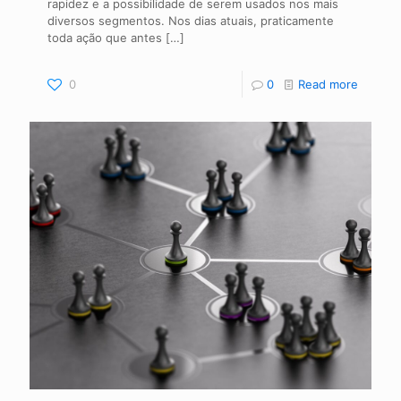
rapidez e a possibilidade de serem usados nos mais
diversos segmentos. Nos dias atuais, praticamente
toda ação que antes
[…]
0
0
Read more