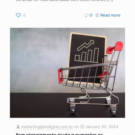
0
0
Read more
marketing@widigital.com.br
on
January 30, 2024
Bom planejamento ajuda a aumentar as