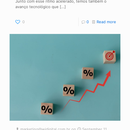
Junto com esse ritmo acelerado, temos também o
avanço tecnológico que
[…]
0
0
Read more
marketing@widigital.com.br
on
September 11,