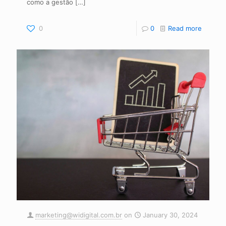
como a gestão
[…]
0
0
Read more
marketing@widigital.com.br
on
January 30, 2024